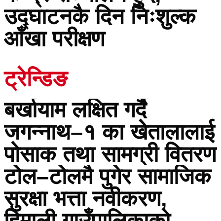
उद्घाटनकै दिन निःशुल्क
आँखा परीक्षण
ट्रेन्डिङ
बर्खायाम लक्षित गर्दै
जगन्नाथ–१ का खेतालालाई
पोसाक तथा सामग्री वितरण
टोेल–टोेलमै पुगेर सामाजिक
सुरक्षा भत्ता नवीकरण,
हिमाली गाउँपालिकाको