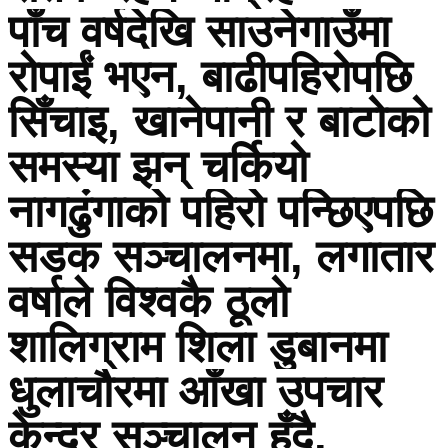
पाँच वर्षदेखि साउनेगाउँमा
रोपाईं भएन, बाढीपहिरोपछि
सिँचाइ, खानेपानी र बाटोको
समस्या झन् चर्कियो
नागढुंगाको पहिरो पन्छिएपछि
सडक सञ्चालनमा, लगातार
वर्षाले विश्वकै ठूलो
शालिग्राम शिला डुबानमा
धुलाचौरमा आँखा उपचार
केन्द्र सञ्चालन हुँदै,