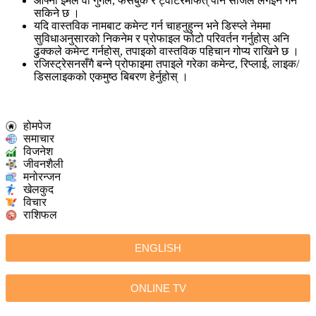
आफ्नो इमेल वा गुगल, फेसबुक र ट्वीटरमार्फत् पनि सजिलै लगइन गर्न
सकिने छ ।
यदि वास्तविक नामबाट कमेन्ट गर्न चाहनुहुन्न भने डिस्प्ले नेममा
सुविधाअनुसारको निकनेम र प्रोफाइल फोटो परिवर्तन गर्नुहोस् अनि
ढुक्कले कमेन्ट गर्नहोस्, तपाइको वास्तविक पहिचान गोप्य राखिने छ ।
रजिस्ट्रेसनसँगै बन्ने प्रोफाइमा तपाइले गरेका कमेन्ट, रिप्लाई, लाइक/
डिसलाइकको एकमुष्ठ बिबरण हेर्नुहोस् ।
होमपेज
समाचार
विजनेश
जीवनशैली
मनोरन्जन
खेलकुद
विचार
राशिफल
ENGLISH
ONLINE TV