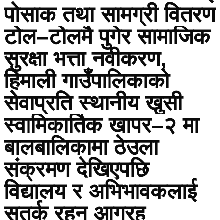
पोसाक तथा सामग्री वितरण
टोेल–टोेलमै पुगेर सामाजिक
सुरक्षा भत्ता नवीकरण,
हिमाली गाउँपालिकाको
सेवाप्रति स्थानीय खुसी
स्वामिकार्तिक खापर–२ मा
बालबालिकामा ठेउला
संक्रमण देखिएपछि
विद्यालय र अभिभावकलाई
सतर्क रहन आग्रह