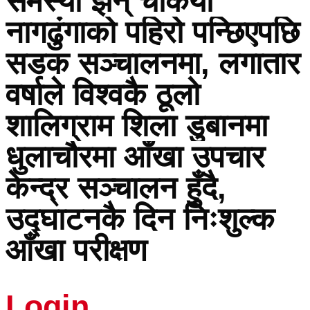
समस्या झन् चर्कियो
नागढुंगाको पहिरो पन्छिएपछि
सडक सञ्चालनमा, लगातार
वर्षाले विश्वकै ठूलो
शालिग्राम शिला डुबानमा
धुलाचौरमा आँखा उपचार
केन्द्र सञ्चालन हुँदै,
उद्घाटनकै दिन निःशुल्क
आँखा परीक्षण
Login