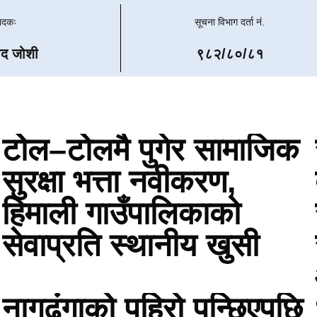
पादकः
सूचना विभाग दर्ता नं.
ाद जोशी
९८२/८०/८१
टोेल–टोेलमै पुगेर सामाजिक
सुरक्षा भत्ता नवीकरण,
हिमाली गाउँपालिकाको
सेवाप्रति स्थानीय खुसी
नागढुंगाको पहिरो पन्छिएपछि