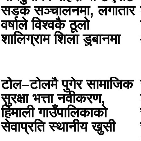
सडक सञ्चालनमा, लगातार
वर्षाले विश्वकै ठूलो
शालिग्राम शिला डुबानमा
टोेल–टोेलमै पुगेर सामाजिक
सुरक्षा भत्ता नवीकरण,
हिमाली गाउँपालिकाको
सेवाप्रति स्थानीय खुसी