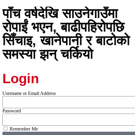
पाँच वर्षदेखि साउनेगाउँमा
रोपाईं भएन, बाढीपहिरोपछि
सिँचाइ, खानेपानी र बाटोको
समस्या झन् चर्कियो
Login
Username or Email Address
Password
Remember Me