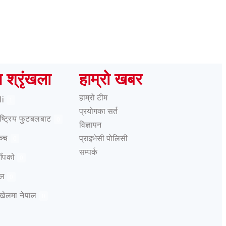
ष श्रृंखला
हाम्रो खबर
हाम्रो टीम
li
1
प्रयोगका सर्त
राष्ट्रिय फुटबलबाट
0
विज्ञापन
ञ्च
प्राइभेसी पोलिसी
0
सम्पर्क
आँपको
0
ेल
0
 खेलमा नेपाल
0