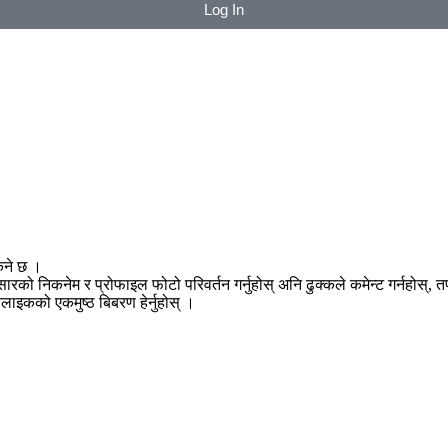
Log In
िने छ ।
नुसारको निकनेम र प्रोफाइल फोटो परिवर्तन गर्नुहोस् अनि ढुक्कले कमेन्ट गर्नहोस्
सलाइकको एकमुष्ठ बिबरण हेर्नुहोस् ।