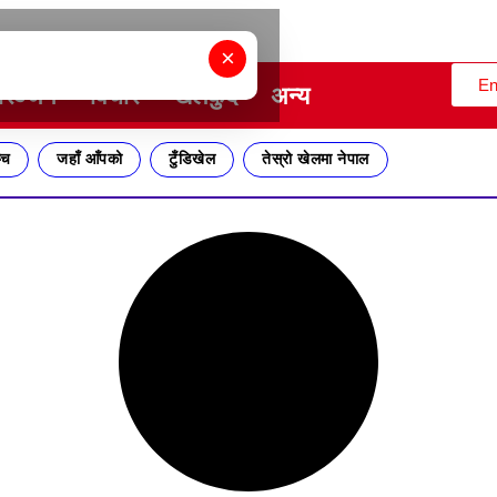
×
En
ोरञ्जन
विचार
खेलकुद
अन्य
्च
जहाँ आँपको
टुँडिखेल
तेस्रो खेलमा नेपाल