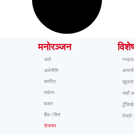
मनोरञ्जन
विशे
nepa
अटो
अर्थनीति
अन्तर्
कर्पोरेट
खुलाम
पर्यटन
जहाँ 
बजार
टुँडिख
बैंक / वित्त
तेस्रो
रोजगार