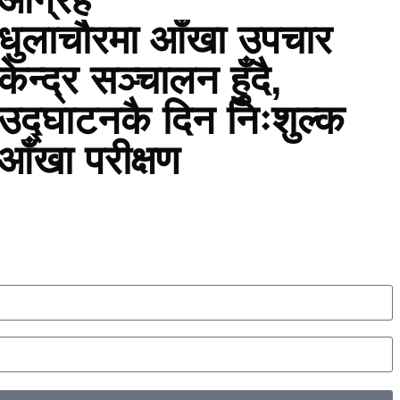
धुलाचौरमा आँखा उपचार
केन्द्र सञ्चालन हुँदै,
उद्घाटनकै दिन निःशुल्क
आँखा परीक्षण