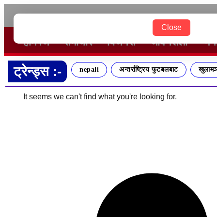
२०८३ श्रावण २४ आईतवार
Close
होमपेज
समाचार
बिजनेस
जीवनशैली
मन
ट्रेन्ड्स :-
nepali
अन्तर्राष्ट्रिय फुटबलबाट
खुलामञ
It seems we can't find what you're looking for.