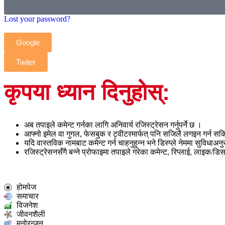
Lost your password?
Google
Twiter
कृपया ध्यान दिनुहोस्:
अब तपाइले कमेन्ट गर्नका लागि अनिवार्य रजिस्ट्रेसन गर्नुपर्ने छ ।
आफ्नो इमेल वा गुगल, फेसबुक र ट्वीटरमार्फत् पनि सजिलै लगइन गर्न सक
यदि वास्तविक नामबाट कमेन्ट गर्न चाहनुहुन्न भने डिस्प्ले नेममा सुविधाअ
रजिस्ट्रेसनसँगै बन्ने प्रोफाइमा तपाइले गरेका कमेन्ट, रिप्लाई, लाइक/डि
होमपेज
समाचार
विजनेश
जीवनशैली
मनोरन्जन