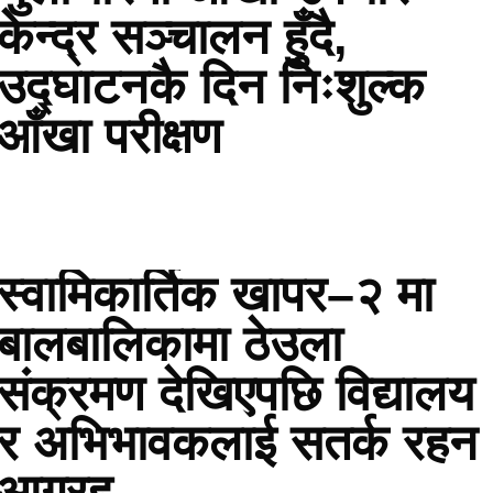
केन्द्र सञ्चालन हुँदै,
उद्घाटनकै दिन निःशुल्क
आँखा परीक्षण
स्वामिकार्तिक खापर–२ मा
बालबालिकामा ठेउला
संक्रमण देखिएपछि विद्यालय
र अभिभावकलाई सतर्क रहन
आग्रह