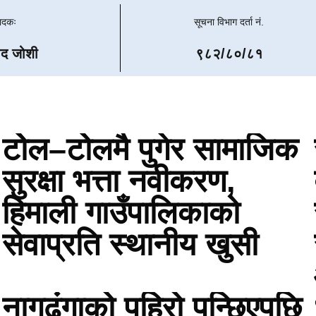
पादकः
सूचना विभाग दर्ता नं.
ाद जोशी
९८२/८०/८१
टोेल–टोेलमै पुगेर सामाजिक
सुरक्षा भत्ता नवीकरण,
हिमाली गाउँपालिकाको
सेवाप्रति स्थानीय खुसी
नागढुंगाको पहिरो पन्छिएपछि