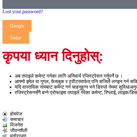
Lost your password?
Google
Twiter
कृपया ध्यान दिनुहोस्:
अब तपाइले कमेन्ट गर्नका लागि अनिवार्य रजिस्ट्रेसन गर्नुपर्ने छ ।
आफ्नो इमेल वा गुगल, फेसबुक र ट्वीटरमार्फत् पनि सजिलै लगइन गर्न सक
यदि वास्तविक नामबाट कमेन्ट गर्न चाहनुहुन्न भने डिस्प्ले नेममा सुविधाअ
रजिस्ट्रेसनसँगै बन्ने प्रोफाइमा तपाइले गरेका कमेन्ट, रिप्लाई, लाइक/डि
होमपेज
समाचार
विजनेश
जीवनशैली
मनोरन्जन