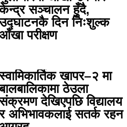
केन्द्र सञ्चालन हुँदै,
उद्घाटनकै दिन निःशुल्क
आँखा परीक्षण
स्वामिकार्तिक खापर–२ मा
बालबालिकामा ठेउला
संक्रमण देखिएपछि विद्यालय
र अभिभावकलाई सतर्क रहन
आग्रह