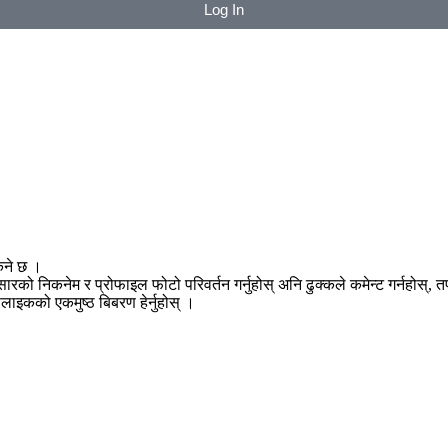
Log In
िने छ ।
नुसारको निकनेम र प्रोफाइल फोटो परिवर्तन गर्नुहोस् अनि ढुक्कले कमेन्ट गर्नहोस्
सलाइकको एकमुष्ठ बिबरण हेर्नुहोस् ।