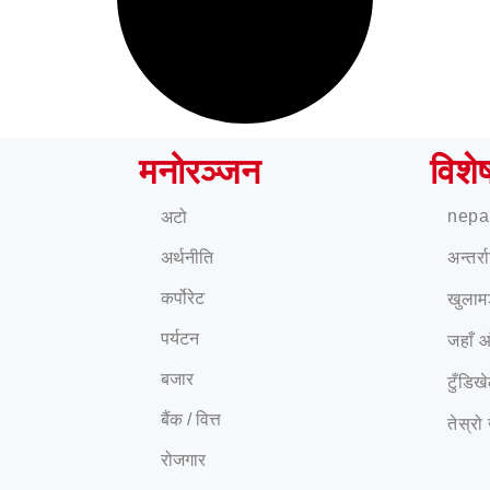
मनोरञ्जन
विशे
nepa
अटो
अर्थनीति
अन्तर्
कर्पोरेट
खुलाम
पर्यटन
जहाँ 
बजार
टुँडिख
बैंक / वित्त
तेस्रो
रोजगार