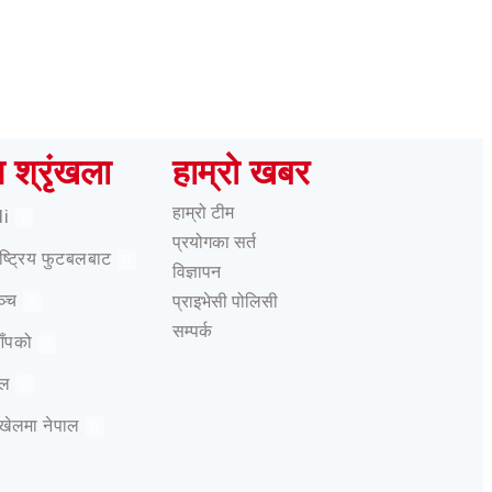
ष श्रृंखला
हाम्रो खबर
हाम्रो टीम
li
1
प्रयोगका सर्त
राष्ट्रिय फुटबलबाट
0
विज्ञापन
ञ्च
प्राइभेसी पोलिसी
0
सम्पर्क
आँपको
0
ेल
0
 खेलमा नेपाल
0