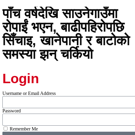
पाँच वर्षदेखि साउनेगाउँमा
रोपाईं भएन, बाढीपहिरोपछि
सिँचाइ, खानेपानी र बाटोको
समस्या झन् चर्कियो
Login
Username or Email Address
Password
Remember Me