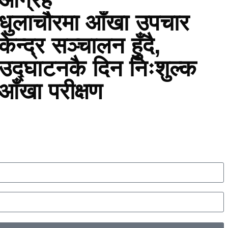
धुलाचौरमा आँखा उपचार
केन्द्र सञ्चालन हुँदै,
उद्घाटनकै दिन निःशुल्क
आँखा परीक्षण