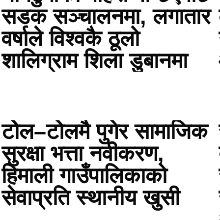
सडक सञ्चालनमा, लगातार
वर्षाले विश्वकै ठूलो
शालिग्राम शिला डुबानमा
टोेल–टोेलमै पुगेर सामाजिक
सुरक्षा भत्ता नवीकरण,
हिमाली गाउँपालिकाको
सेवाप्रति स्थानीय खुसी