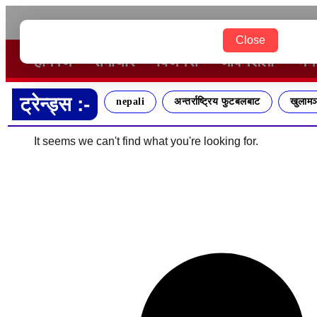
२०८३ श्रावण २४ आईतवार
Close
होमपेज
समाचार
बिजनेस
जीवनशैली
मन
ट्रेन्ड्स :-
nepali
अन्तर्राष्ट्रिय फुटबलबाट
खुलामञ
It seems we can't find what you're looking for.