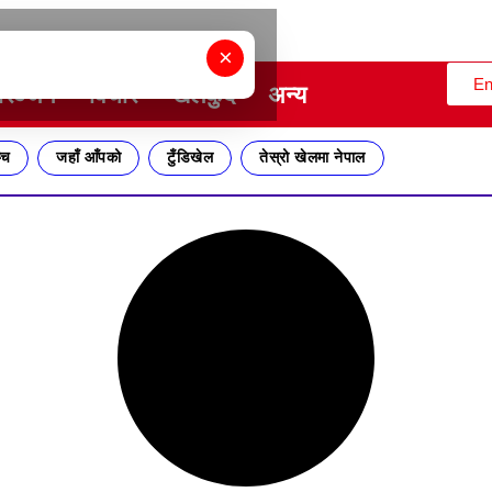
×
En
ोरञ्जन
विचार
खेलकुद
अन्य
्च
जहाँ आँपको
टुँडिखेल
तेस्रो खेलमा नेपाल