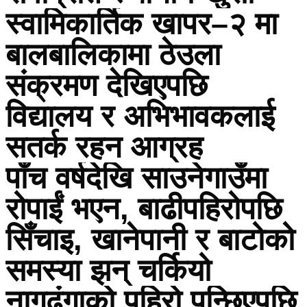
स्वामिकार्तिक खापर–२ मा
बालबालिकामा ठेउला
संक्रमण देखिएपछि
विद्यालय र अभिभावकलाई
सतर्क रहन आग्रह
पाँच वर्षदेखि साउनेगाउँमा
रोपाईं भएन, बाढीपहिरोपछि
सिँचाइ, खानेपानी र बाटोको
समस्या झन् चर्कियो
नागढुंगाको पहिरो पन्छिएपछि