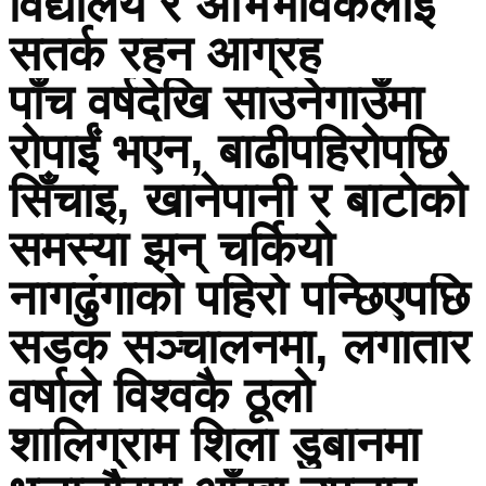
विद्यालय र अभिभावकलाई
सतर्क रहन आग्रह
पाँच वर्षदेखि साउनेगाउँमा
रोपाईं भएन, बाढीपहिरोपछि
सिँचाइ, खानेपानी र बाटोको
समस्या झन् चर्कियो
नागढुंगाको पहिरो पन्छिएपछि
सडक सञ्चालनमा, लगातार
वर्षाले विश्वकै ठूलो
शालिग्राम शिला डुबानमा