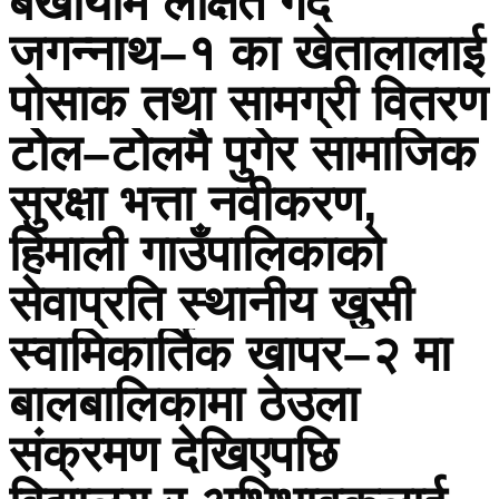
बर्खायाम लक्षित गर्दै
जगन्नाथ–१ का खेतालालाई
पोसाक तथा सामग्री वितरण
टोेल–टोेलमै पुगेर सामाजिक
सुरक्षा भत्ता नवीकरण,
हिमाली गाउँपालिकाको
सेवाप्रति स्थानीय खुसी
स्वामिकार्तिक खापर–२ मा
बालबालिकामा ठेउला
संक्रमण देखिएपछि