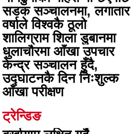
सडक सञ्चालनमा, लगातार
वर्षाले विश्वकै ठूलो
शालिग्राम शिला डुबानमा
धुलाचौरमा आँखा उपचार
केन्द्र सञ्चालन हुँदै,
उद्घाटनकै दिन निःशुल्क
आँखा परीक्षण
ट्रेन्डिङ