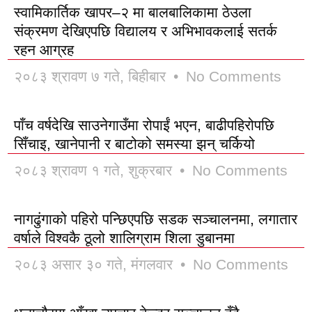
स्वामिकार्तिक खापर–२ मा बालबालिकामा ठेउला
संक्रमण देखिएपछि विद्यालय र अभिभावकलाई सतर्क
रहन आग्रह
२०८३ श्रावण ७ गते, बिहीबार
No Comments
पाँच वर्षदेखि साउनेगाउँमा रोपाईं भएन, बाढीपहिरोपछि
सिँचाइ, खानेपानी र बाटोको समस्या झन् चर्कियो
२०८३ श्रावण १ गते, शुक्रबार
No Comments
नागढुंगाको पहिरो पन्छिएपछि सडक सञ्चालनमा, लगातार
वर्षाले विश्वकै ठूलो शालिग्राम शिला डुबानमा
२०८३ असार ३० गते, मंगलवार
No Comments