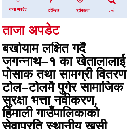
ताजा अपडेट
ट्रेन्डिङ
प्रोफाईल
सर्च
ताजा अपडेट
बर्खायाम लक्षित गर्दै
जगन्नाथ–१ का खेतालालाई
पोसाक तथा सामग्री वितरण
टोेल–टोेलमै पुगेर सामाजिक
सुरक्षा भत्ता नवीकरण,
हिमाली गाउँपालिकाको
सेवाप्रति स्थानीय खुसी