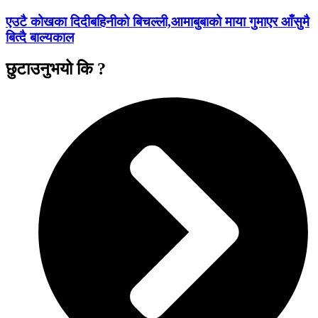
एउटै कोखका दिदीबहिनीको बिचल्ली,आमाबुबाको माया गुमाएर आँसुमै
बित्दै बाल्यकाल
छुटाउनुभयो कि ?