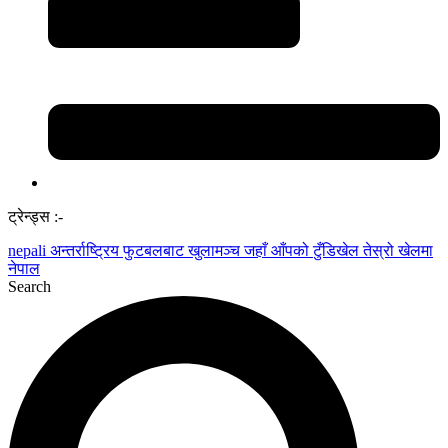
ट्रेन्ड्स :-
nepali
अन्तर्राष्ट्रिय फुटबलबाट
खुलामञ्च
जहाँ आँपको
टुँडिखेल
तेस्रो खेलमा
नेपाल
Search