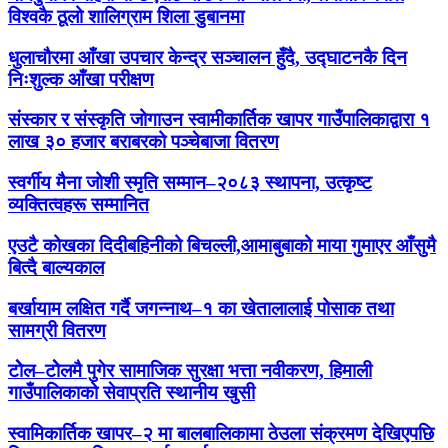
विश्वकै ठूलो शालिग्राम शिला डुबानमा
धुलाचौरमा आँखा उपचार केन्द्र सञ्चालन हुँदै, उद्घाटनकै दिन
निःशुल्क आँखा परीक्षण
संस्कार र संस्कृति जोगाउन स्वामीकार्तिक खापर गाउँपालिकाद्वारा १
लाख ३० हजार बराबरको पञ्चेबाजा वितरण
स्वर्गीय मैना जोशी स्मृति सम्मान–२०८३ स्थापना, उत्कृष्ट
व्यक्तित्वहरू सम्मानित
एउटै कोखका दिदीबहिनीको बिचल्ली,आमाबुबाको माया गुमाएर आँसुमै
बित्दै बाल्यकाल
बर्खायाम लक्षित गर्दै जगन्नाथ–१ का खेतालालाई पोसाक तथा
सामग्री वितरण
टोेल–टोेलमै पुगेर सामाजिक सुरक्षा भत्ता नवीकरण, हिमाली
गाउँपालिकाको सेवाप्रति स्थानीय खुसी
स्वामिकार्तिक खापर–२ मा बालबालिकामा ठेउला संक्रमण देखिएपछि