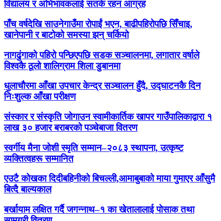
विद्यालय र अभिभावकलाई सतर्क रहन आग्रह
पाँच वर्षदेखि साउनेगाउँमा रोपाईं भएन, बाढीपहिरोपछि सिँचाइ,
खानेपानी र बाटोको समस्या झन् चर्कियो
नागढुंगाको पहिरो पन्छिएपछि सडक सञ्चालनमा, लगातार वर्षाले
विश्वकै ठूलो शालिग्राम शिला डुबानमा
धुलाचौरमा आँखा उपचार केन्द्र सञ्चालन हुँदै, उद्घाटनकै दिन
निःशुल्क आँखा परीक्षण
संस्कार र संस्कृति जोगाउन स्वामीकार्तिक खापर गाउँपालिकाद्वारा १
लाख ३० हजार बराबरको पञ्चेबाजा वितरण
स्वर्गीय मैना जोशी स्मृति सम्मान–२०८३ स्थापना, उत्कृष्ट
व्यक्तित्वहरू सम्मानित
एउटै कोखका दिदीबहिनीको बिचल्ली,आमाबुबाको माया गुमाएर आँसुमै
बित्दै बाल्यकाल
बर्खायाम लक्षित गर्दै जगन्नाथ–१ का खेतालालाई पोसाक तथा
सामग्री वितरण