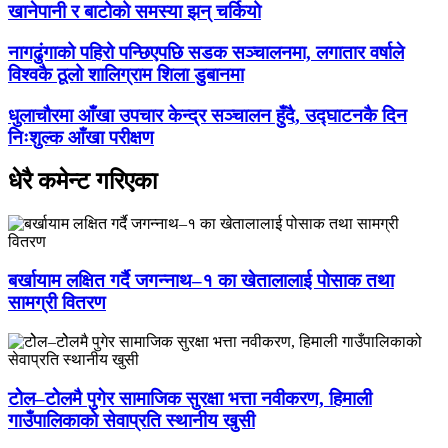
खानेपानी र बाटोको समस्या झन् चर्कियो
नागढुंगाको पहिरो पन्छिएपछि सडक सञ्चालनमा, लगातार वर्षाले
विश्वकै ठूलो शालिग्राम शिला डुबानमा
धुलाचौरमा आँखा उपचार केन्द्र सञ्चालन हुँदै, उद्घाटनकै दिन
निःशुल्क आँखा परीक्षण
धेरै कमेन्ट गरिएका
बर्खायाम लक्षित गर्दै जगन्नाथ–१ का खेतालालाई पोसाक तथा
सामग्री वितरण
टोेल–टोेलमै पुगेर सामाजिक सुरक्षा भत्ता नवीकरण, हिमाली
गाउँपालिकाको सेवाप्रति स्थानीय खुसी