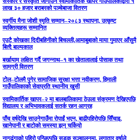
संस्कार र संस्कृति जोगाउन स्वामीकार्तिक खापर गाउँपालिकाद्वारा १
लाख ३० हजार बराबरको पञ्चेबाजा वितरण
स्वर्गीय मैना जोशी स्मृति सम्मान–२०८३ स्थापना, उत्कृष्ट
व्यक्तित्वहरू सम्मानित
एउटै कोखका दिदीबहिनीको बिचल्ली,आमाबुबाको माया गुमाएर आँसुमै
बित्दै बाल्यकाल
बर्खायाम लक्षित गर्दै जगन्नाथ–१ का खेतालालाई पोसाक तथा
सामग्री वितरण
टोेल–टोेलमै पुगेर सामाजिक सुरक्षा भत्ता नवीकरण, हिमाली
गाउँपालिकाको सेवाप्रति स्थानीय खुसी
स्वामिकार्तिक खापर–२ मा बालबालिकामा ठेउला संक्रमण देखिएपछि
विद्यालय र अभिभावकलाई सतर्क रहन आग्रह
पाँच वर्षदेखि साउनेगाउँमा रोपाईं भएन, बाढीपहिरोपछि सिँचाइ,
खानेपानी र बाटोको समस्या झन् चर्कियो
नागढुंगाको पहिरो पन्छिएपछि सडक सञ्चालनमा, लगातार वर्षाले