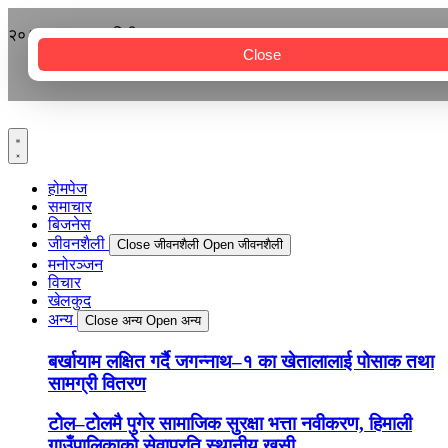
२०८३ श्रावण २१ बिहीबार
Close
होमपेज
समाचार
बिजनेस
जीवनशैली
Close जीवनशैली
Open जीवनशैली
मनोरञ्जन
विचार
खेलकुद
अन्य
Close अन्य
Open अन्य
बर्खायाम लक्षित गर्दै जगन्नाथ–१ का खेतालालाई पोसाक तथा
सामग्री वितरण
टोेल–टोेलमै पुगेर सामाजिक सुरक्षा भत्ता नवीकरण, हिमाली
गाउँपालिकाको सेवाप्रति स्थानीय खुसी