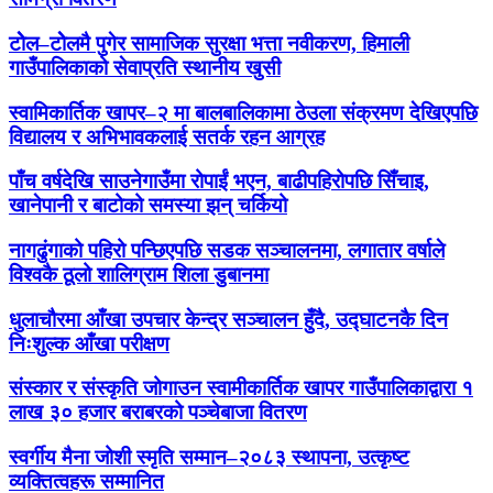
टोेल–टोेलमै पुगेर सामाजिक सुरक्षा भत्ता नवीकरण, हिमाली
गाउँपालिकाको सेवाप्रति स्थानीय खुसी
स्वामिकार्तिक खापर–२ मा बालबालिकामा ठेउला संक्रमण देखिएपछि
विद्यालय र अभिभावकलाई सतर्क रहन आग्रह
पाँच वर्षदेखि साउनेगाउँमा रोपाईं भएन, बाढीपहिरोपछि सिँचाइ,
खानेपानी र बाटोको समस्या झन् चर्कियो
नागढुंगाको पहिरो पन्छिएपछि सडक सञ्चालनमा, लगातार वर्षाले
विश्वकै ठूलो शालिग्राम शिला डुबानमा
धुलाचौरमा आँखा उपचार केन्द्र सञ्चालन हुँदै, उद्घाटनकै दिन
निःशुल्क आँखा परीक्षण
संस्कार र संस्कृति जोगाउन स्वामीकार्तिक खापर गाउँपालिकाद्वारा १
लाख ३० हजार बराबरको पञ्चेबाजा वितरण
स्वर्गीय मैना जोशी स्मृति सम्मान–२०८३ स्थापना, उत्कृष्ट
व्यक्तित्वहरू सम्मानित