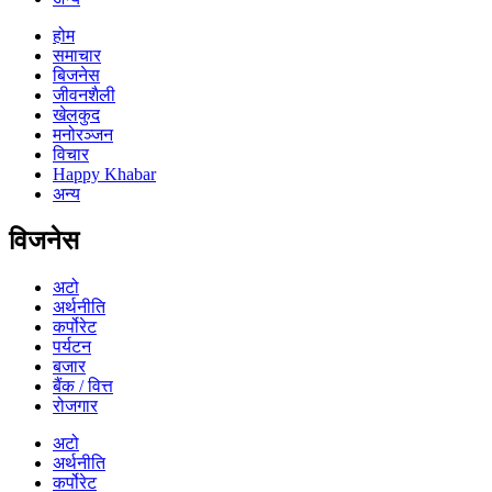
होम
समाचार
बिजनेस
जीवनशैली
खेलकुद
मनोरञ्जन
विचार
Happy Khabar
अन्य
विजनेस
अटो
अर्थनीति
कर्पोरेट
पर्यटन
बजार
बैंक / वित्त
रोजगार
अटो
अर्थनीति
कर्पोरेट