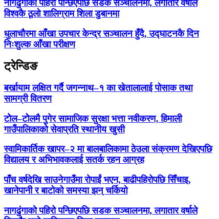
नागढुंगाको पहिरो पन्छिएपछि सडक सञ्चालनमा, लगातार वर्षाले
विश्वकै ठूलो शालिग्राम शिला डुबानमा
धुलाचौरमा आँखा उपचार केन्द्र सञ्चालन हुँदै, उद्घाटनकै दिन
निःशुल्क आँखा परीक्षण
ट्रेन्डिङ
बर्खायाम लक्षित गर्दै जगन्नाथ–१ का खेतालालाई पोसाक तथा
सामग्री वितरण
टोेल–टोेलमै पुगेर सामाजिक सुरक्षा भत्ता नवीकरण, हिमाली
गाउँपालिकाको सेवाप्रति स्थानीय खुसी
स्वामिकार्तिक खापर–२ मा बालबालिकामा ठेउला संक्रमण देखिएपछि
विद्यालय र अभिभावकलाई सतर्क रहन आग्रह
पाँच वर्षदेखि साउनेगाउँमा रोपाईं भएन, बाढीपहिरोपछि सिँचाइ,
खानेपानी र बाटोको समस्या झन् चर्कियो
नागढुंगाको पहिरो पन्छिएपछि सडक सञ्चालनमा, लगातार वर्षाले