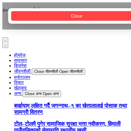
२०८३ श्रावण २१ बिहीबार
Close
होमपेज
समाचार
बिजनेस
जीवनशैली
Close जीवनशैली
Open जीवनशैली
मनोरञ्जन
विचार
खेलकुद
अन्य
Close अन्य
Open अन्य
बर्खायाम लक्षित गर्दै जगन्नाथ–१ का खेतालालाई पोसाक तथा
सामग्री वितरण
टोेल–टोेलमै पुगेर सामाजिक सुरक्षा भत्ता नवीकरण, हिमाली
गाउँपालिकाको सेवाप्रति स्थानीय खुसी