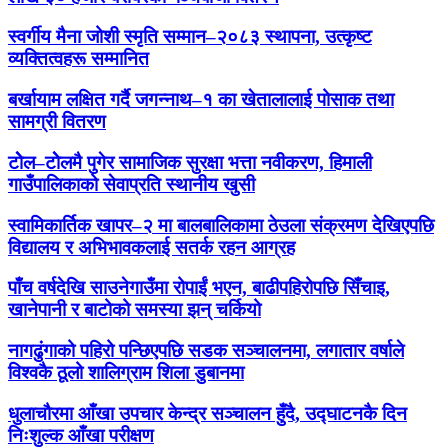
स्वर्गीय मैना जोशी स्मृति सम्मान–२०८३ स्थापना, उत्कृष्ट
व्यक्तित्वहरू सम्मानित
बर्खायाम लक्षित गर्दै जगन्नाथ–१ का खेतालालाई पोसाक तथा
सामग्री वितरण
टोेल–टोेलमै पुगेर सामाजिक सुरक्षा भत्ता नवीकरण, हिमाली
गाउँपालिकाको सेवाप्रति स्थानीय खुसी
स्वामिकार्तिक खापर–२ मा बालबालिकामा ठेउला संक्रमण देखिएपछि
विद्यालय र अभिभावकलाई सतर्क रहन आग्रह
पाँच वर्षदेखि साउनेगाउँमा रोपाईं भएन, बाढीपहिरोपछि सिँचाइ,
खानेपानी र बाटोको समस्या झन् चर्कियो
नागढुंगाको पहिरो पन्छिएपछि सडक सञ्चालनमा, लगातार वर्षाले
विश्वकै ठूलो शालिग्राम शिला डुबानमा
धुलाचौरमा आँखा उपचार केन्द्र सञ्चालन हुँदै, उद्घाटनकै दिन
निःशुल्क आँखा परीक्षण