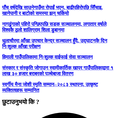
पाँच वर्षदेखि साउनेगाउँमा रोपाईं भएन, बाढीपहिरोपछि सिँचाइ,
खानेपानी र बाटोको समस्या झन् चर्कियो
नागढुंगाको पहिरो पन्छिएपछि सडक सञ्चालनमा, लगातार वर्षाले
विश्वकै ठूलो शालिग्राम शिला डुबानमा
धुलाचौरमा आँखा उपचार केन्द्र सञ्चालन हुँदै, उद्घाटनकै दिन
निःशुल्क आँखा परीक्षण
हिमाली गाउँपालिकामा निःशुल्क वाईफाई सेवा सञ्चालन
संस्कार र संस्कृति जोगाउन स्वामीकार्तिक खापर गाउँपालिकाद्वारा १
लाख ३० हजार बराबरको पञ्चेबाजा वितरण
स्वर्गीय मैना जोशी स्मृति सम्मान–२०८३ स्थापना, उत्कृष्ट
व्यक्तित्वहरू सम्मानित
छुटाउनुभयो कि ?