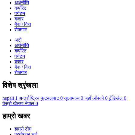
अर्थनीति
कर्पोरेट
पर्यटन
बजार
बैंक / वित्त
रोजगार
अटो
अर्थनीति
कर्पोरेट
पर्यटन
बजार
बैंक / वित्त
रोजगार
विशेष श्रृंखला
nepali
1
अन्तर्राष्ट्रिय फुटबलबाट
0
खुलामञ्च
0
जहाँ आँपको
0
टुँडिखेल
0
तेस्रो खेलमा नेपाल
0
हाम्रो खबर
हाम्रो टीम
प्रयोगका सर्त