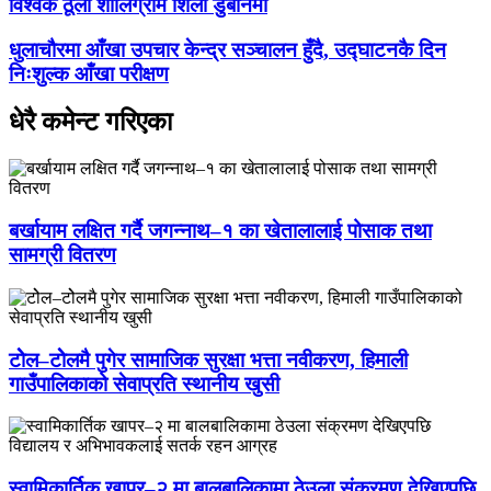
विश्वकै ठूलो शालिग्राम शिला डुबानमा
धुलाचौरमा आँखा उपचार केन्द्र सञ्चालन हुँदै, उद्घाटनकै दिन
निःशुल्क आँखा परीक्षण
धेरै कमेन्ट गरिएका
बर्खायाम लक्षित गर्दै जगन्नाथ–१ का खेतालालाई पोसाक तथा
सामग्री वितरण
टोेल–टोेलमै पुगेर सामाजिक सुरक्षा भत्ता नवीकरण, हिमाली
गाउँपालिकाको सेवाप्रति स्थानीय खुसी
स्वामिकार्तिक खापर–२ मा बालबालिकामा ठेउला संक्रमण देखिएपछि