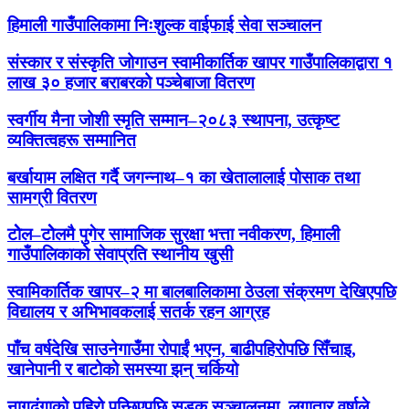
हिमाली गाउँपालिकामा निःशुल्क वाईफाई सेवा सञ्चालन
संस्कार र संस्कृति जोगाउन स्वामीकार्तिक खापर गाउँपालिकाद्वारा १
लाख ३० हजार बराबरको पञ्चेबाजा वितरण
स्वर्गीय मैना जोशी स्मृति सम्मान–२०८३ स्थापना, उत्कृष्ट
व्यक्तित्वहरू सम्मानित
बर्खायाम लक्षित गर्दै जगन्नाथ–१ का खेतालालाई पोसाक तथा
सामग्री वितरण
टोेल–टोेलमै पुगेर सामाजिक सुरक्षा भत्ता नवीकरण, हिमाली
गाउँपालिकाको सेवाप्रति स्थानीय खुसी
स्वामिकार्तिक खापर–२ मा बालबालिकामा ठेउला संक्रमण देखिएपछि
विद्यालय र अभिभावकलाई सतर्क रहन आग्रह
पाँच वर्षदेखि साउनेगाउँमा रोपाईं भएन, बाढीपहिरोपछि सिँचाइ,
खानेपानी र बाटोको समस्या झन् चर्कियो
नागढुंगाको पहिरो पन्छिएपछि सडक सञ्चालनमा, लगातार वर्षाले