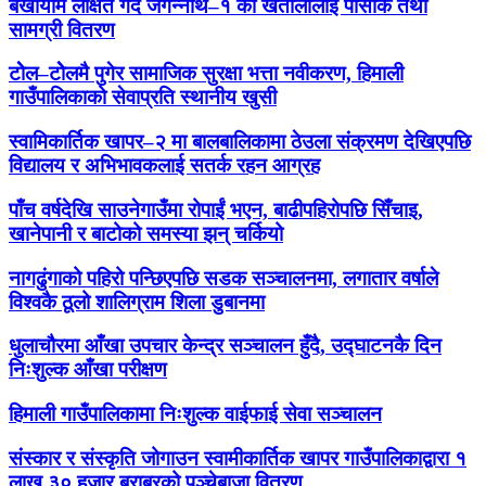
बर्खायाम लक्षित गर्दै जगन्नाथ–१ का खेतालालाई पोसाक तथा
सामग्री वितरण
टोेल–टोेलमै पुगेर सामाजिक सुरक्षा भत्ता नवीकरण, हिमाली
गाउँपालिकाको सेवाप्रति स्थानीय खुसी
स्वामिकार्तिक खापर–२ मा बालबालिकामा ठेउला संक्रमण देखिएपछि
विद्यालय र अभिभावकलाई सतर्क रहन आग्रह
पाँच वर्षदेखि साउनेगाउँमा रोपाईं भएन, बाढीपहिरोपछि सिँचाइ,
खानेपानी र बाटोको समस्या झन् चर्कियो
नागढुंगाको पहिरो पन्छिएपछि सडक सञ्चालनमा, लगातार वर्षाले
विश्वकै ठूलो शालिग्राम शिला डुबानमा
धुलाचौरमा आँखा उपचार केन्द्र सञ्चालन हुँदै, उद्घाटनकै दिन
निःशुल्क आँखा परीक्षण
हिमाली गाउँपालिकामा निःशुल्क वाईफाई सेवा सञ्चालन
संस्कार र संस्कृति जोगाउन स्वामीकार्तिक खापर गाउँपालिकाद्वारा १
लाख ३० हजार बराबरको पञ्चेबाजा वितरण