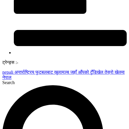
ट्रेन्ड्स :-
nepali
अन्तर्राष्ट्रिय फुटबलबाट
खुलामञ्च
जहाँ आँपको
टुँडिखेल
तेस्रो खेलमा
नेपाल
Search