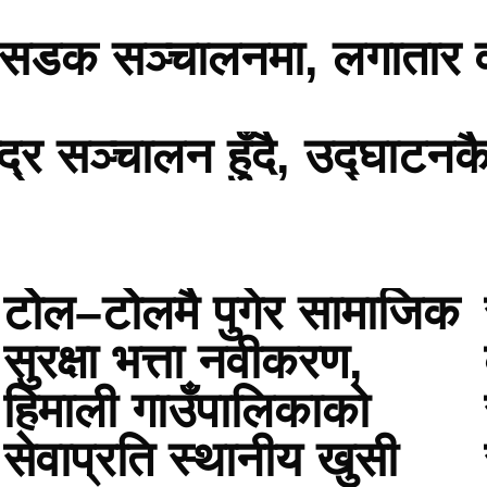
 सडक सञ्चालनमा, लगातार वर्
्र सञ्चालन हुँदै, उद्घाटनक
टोेल–टोेलमै पुगेर सामाजिक
सुरक्षा भत्ता नवीकरण,
हिमाली गाउँपालिकाको
सेवाप्रति स्थानीय खुसी