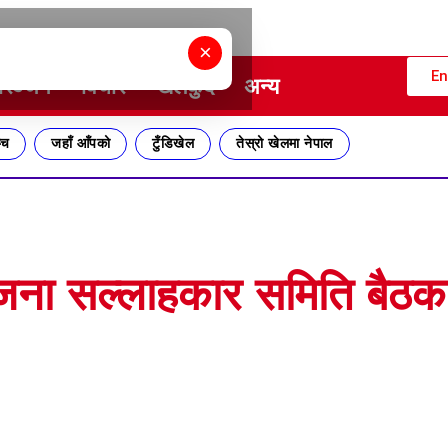
×
En
ोरञ्जन
विचार
खेलकुद
अन्य
्च
जहाँ आँपको
टुँडिखेल
तेस्रो खेलमा नेपाल
योजना सल्लाहकार समिति बैठ