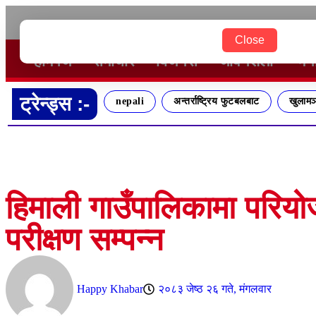
२०८३ श्रावण २२ शुक्रबार
Close
होमपेज
समाचार
बिजनेस
जीवनशैली
मन
ट्रेन्ड्स :-
nepali
अन्तर्राष्ट्रिय फुटबलबाट
खुलामञ
हिमाली गाउँपालिकामा परि
परीक्षण सम्पन्न
Happy Khabar
२०८३ जेष्ठ २६ गते, मंगलवार