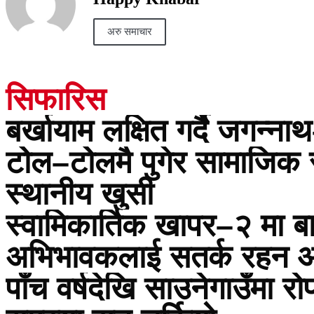
अरु समाचार
सिफारिस
बर्खायाम लक्षित गर्दै जगन
टोेल–टोेलमै पुगेर सामाजिक 
स्थानीय खुसी
स्वामिकार्तिक खापर–२ मा ब
अभिभावकलाई सतर्क रहन 
पाँच वर्षदेखि साउनेगाउँमा र