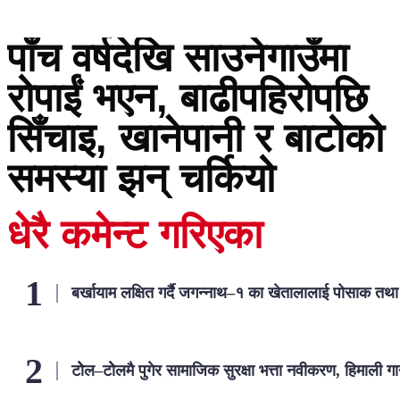
पाँच वर्षदेखि साउनेगाउँमा
रोपाईं भएन, बाढीपहिरोपछि
सिँचाइ, खानेपानी र बाटोको
समस्या झन् चर्कियो
धेरै कमेन्ट गरिएका
बर्खायाम लक्षित गर्दै जगन्नाथ–१ का खेतालालाई पोसाक तथ
टोेल–टोेलमै पुगेर सामाजिक सुरक्षा भत्ता नवीकरण, हिमाली ग