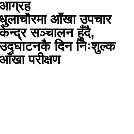
आग्रह
धुलाचौरमा आँखा उपचार
केन्द्र सञ्चालन हुँदै,
उद्घाटनकै दिन निःशुल्क
आँखा परीक्षण