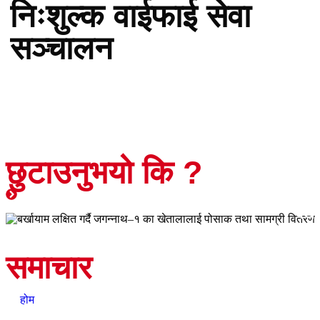
निःशुल्क वाईफाई सेवा
सञ्चालन
छुटाउनुभयो कि ?
जीवनशैली
बर्ख
समाचार
होम