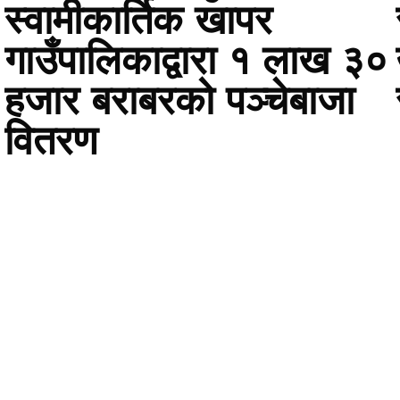
स्वामीकार्तिक खापर
गाउँपालिकाद्वारा १ लाख ३०
हजार बराबरको पञ्चेबाजा
वितरण
ायाम लक्षित गर्दै जगन्नाथ–१ का खेतालालाई पोसाक तथा सामग्री 
Happy Khabar