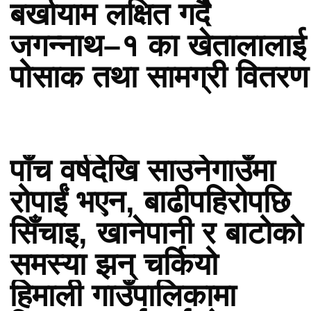
बर्खायाम लक्षित गर्दै
जगन्नाथ–१ का खेतालालाई
पोसाक तथा सामग्री वितरण
पाँच वर्षदेखि साउनेगाउँमा
रोपाईं भएन, बाढीपहिरोपछि
सिँचाइ, खानेपानी र बाटोको
समस्या झन् चर्कियो
हिमाली गाउँपालिकामा