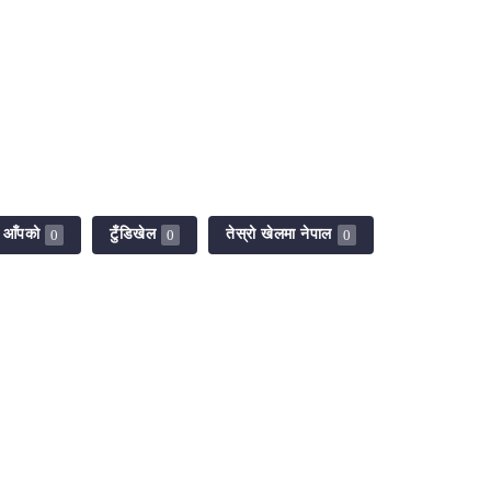
ँ आँपको
टुँडिखेल
तेस्रो खेलमा नेपाल
0
0
0