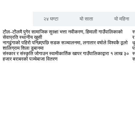
लोकप्रिय
२४ घण्टा
यो साता
यो महिना
टोेल–टोेलमै पुगेर सामाजिक सुरक्षा भत्ता नवीकरण, हिमाली गाउँपालिकाको
स
सेवाप्रति स्थानीय खुसी
र
नागढुंगाको पहिरो पन्छिएपछि सडक सञ्चालनमा, लगातार वर्षाले विश्वकै ठूलो
ध
शालिग्राम शिला डुबानमा
प
संस्कार र संस्कृति जोगाउन स्वामीकार्तिक खापर गाउँपालिकाद्वारा १ लाख ३०
स
हजार बराबरको पञ्चेबाजा वितरण
स
ायाम लक्षित गर्दै जगन्नाथ–१ का खेतालालाई पोसाक तथा सामग्री 
Happy Khabar