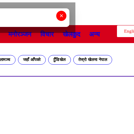
×
Engl
मनोरञ्जन
विचार
खेलकुद
अन्य
लामञ्च
जहाँ आँपको
टुँडिखेल
तेस्रो खेलमा नेपाल