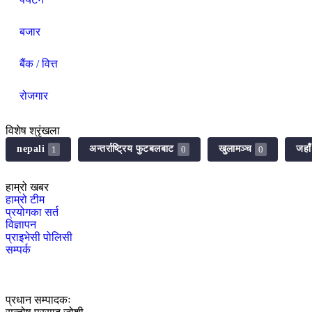
बजार
बैंक / वित्त
रोजगार
विशेष श्रृंखला
nepali
अन्तर्राष्ट्रिय फुटबलबाट
खुलामञ्च
जहा
1
0
0
हाम्रो खबर
हाम्रो टीम
प्रयोगका सर्त
विज्ञापन
प्राइभेसी पोलिसी
सम्पर्क
प्रधान सम्पादकः