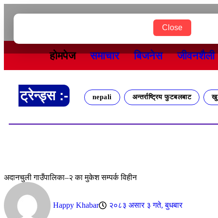
२०८३ श्रावण २१ बिहीबार
Close
होमपेज
समाचार
बिजनेस
जीवनशैली
ट्रेन्ड्स :-
nepali
अन्तर्राष्ट्रिय फुटबलबाट
खु
अदानचुली गाउँपालिका–२ का मुकेश सम्पर्क विहीन
Happy Khabar
२०८३ असार ३ गते, बुधबार