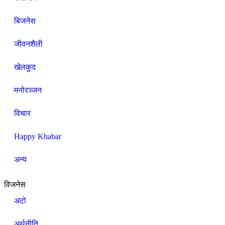
बिजनेस
जीवनशैली
खेलकुद
मनोरञ्जन
विचार
Happy Khabar
अन्य
विजनेस
अटो
अर्थनीति