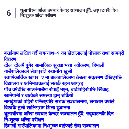
धुलाचौरमा आँखा उपचार केन्द्र सञ्चालन हुँदै, उद्घाटनकै दिन
निःशुल्क आँखा परीक्षण
लोकप्रिय
बर्खायाम लक्षित गर्दै जगन्नाथ–१ का खेतालालाई पोसाक तथा सामग्री
वितरण
टोेल–टोेलमै पुगेर सामाजिक सुरक्षा भत्ता नवीकरण, हिमाली
गाउँपालिकाको सेवाप्रति स्थानीय खुसी
स्वामिकार्तिक खापर–२ मा बालबालिकामा ठेउला संक्रमण देखिएपछि
विद्यालय र अभिभावकलाई सतर्क रहन आग्रह
पाँच वर्षदेखि साउनेगाउँमा रोपाईं भएन, बाढीपहिरोपछि सिँचाइ,
खानेपानी र बाटोको समस्या झन् चर्कियो
नागढुंगाको पहिरो पन्छिएपछि सडक सञ्चालनमा, लगातार वर्षाले
विश्वकै ठूलो शालिग्राम शिला डुबानमा
धुलाचौरमा आँखा उपचार केन्द्र सञ्चालन हुँदै, उद्घाटनकै दिन
निःशुल्क आँखा परीक्षण
हिमाली गाउँपालिकामा निःशुल्क वाईफाई सेवा सञ्चालन