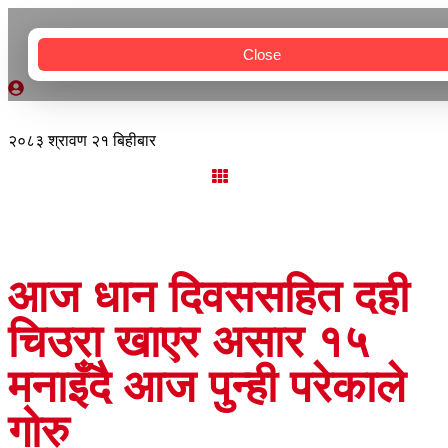
Close
२०८३ श्रावण २१ बिहीबार
आज धान दिवससहित दही
चिउरा खाएर असार १५
मनाइँदै आज पुन्ही परेकाले
गोरु