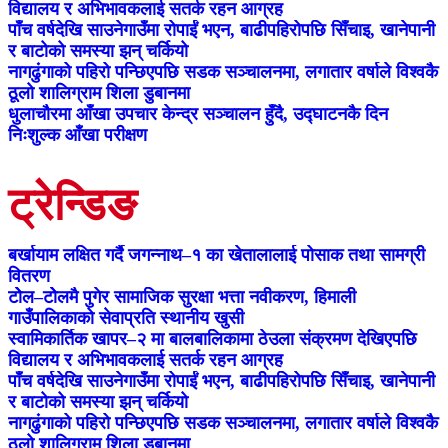
विद्यालय र अभिभावकलाई सतर्क रहन आग्रह
पाँच वर्षदेखि साउनेगाउँमा रोपाईं भएन, बाढीपहिरोपछि सिँचाइ, खानेपानी
र बाटोको समस्या झन् चर्कियो
नागढुंगाको पहिरो पन्छिएपछि सडक सञ्चालनमा, लगातार वर्षाले विश्वकै
ठूलो शालिग्राम शिला डुबानमा
धुलाचौरमा आँखा उपचार केन्द्र सञ्चालन हुँदै, उद्घाटनकै दिन
निःशुल्क आँखा परीक्षण
ट्रेन्डिङ
बर्खायाम लक्षित गर्दै जगन्नाथ–१ का खेतालालाई पोसाक तथा सामग्री
वितरण
टोेल–टोेलमै पुगेर सामाजिक सुरक्षा भत्ता नवीकरण, हिमाली
गाउँपालिकाको सेवाप्रति स्थानीय खुसी
स्वामिकार्तिक खापर–२ मा बालबालिकामा ठेउला संक्रमण देखिएपछि
विद्यालय र अभिभावकलाई सतर्क रहन आग्रह
पाँच वर्षदेखि साउनेगाउँमा रोपाईं भएन, बाढीपहिरोपछि सिँचाइ, खानेपानी
र बाटोको समस्या झन् चर्कियो
नागढुंगाको पहिरो पन्छिएपछि सडक सञ्चालनमा, लगातार वर्षाले विश्वकै
ठूलो शालिग्राम शिला डुबानमा