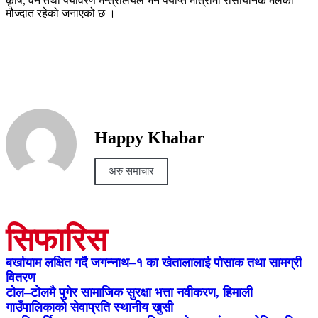
कृषि, वन तथा पर्यावरण मन्त्रालयले भने पर्याप्त मात्रामा रासायनिक मलको
मौज्दात रहेको जनाएको छ ।
Happy Khabar
अरु समाचार
सिफारिस
बर्खायाम लक्षित गर्दै जगन्नाथ–१ का खेतालालाई पोसाक तथा सामग्री
वितरण
टोेल–टोेलमै पुगेर सामाजिक सुरक्षा भत्ता नवीकरण, हिमाली
गाउँपालिकाको सेवाप्रति स्थानीय खुसी