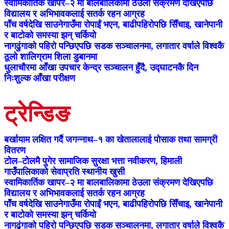
स्वामिकार्तिक खापर–२ मा बालबालिकामा ठेउला संक्रमण देखिएपछि
विद्यालय र अभिभावकलाई सतर्क रहन आग्रह
पाँच वर्षदेखि साउनेगाउँमा रोपाईं भएन, बाढीपहिरोपछि सिँचाइ, खानेपानी
र बाटोको समस्या झन् चर्कियो
नागढुंगाको पहिरो पन्छिएपछि सडक सञ्चालनमा, लगातार वर्षाले विश्वकै
ठूलो शालिग्राम शिला डुबानमा
धुलाचौरमा आँखा उपचार केन्द्र सञ्चालन हुँदै, उद्घाटनकै दिन
निःशुल्क आँखा परीक्षण
ट्रेन्डिङ
बर्खायाम लक्षित गर्दै जगन्नाथ–१ का खेतालालाई पोसाक तथा सामग्री
वितरण
टोेल–टोेलमै पुगेर सामाजिक सुरक्षा भत्ता नवीकरण, हिमाली
गाउँपालिकाको सेवाप्रति स्थानीय खुसी
स्वामिकार्तिक खापर–२ मा बालबालिकामा ठेउला संक्रमण देखिएपछि
विद्यालय र अभिभावकलाई सतर्क रहन आग्रह
पाँच वर्षदेखि साउनेगाउँमा रोपाईं भएन, बाढीपहिरोपछि सिँचाइ, खानेपानी
र बाटोको समस्या झन् चर्कियो
नागढुंगाको पहिरो पन्छिएपछि सडक सञ्चालनमा, लगातार वर्षाले विश्वकै