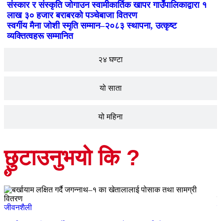
संस्कार र संस्कृति जोगाउन स्वामीकार्तिक खापर गाउँपालिकाद्वारा १
लाख ३० हजार बराबरको पञ्चेबाजा वितरण
स्वर्गीय मैना जोशी स्मृति सम्मान–२०८३ स्थापना, उत्कृष्ट
व्यक्तित्वहरू सम्मानित
२४ घण्टा
यो साता
यो महिना
छुटाउनुभयो कि ?
जीवनशैली
ज