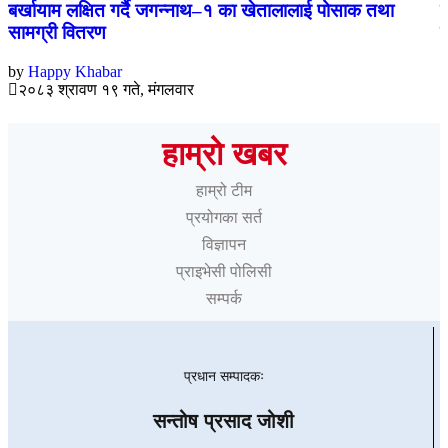
बर्खायाम लक्षित गर्दै जगन्नाथ–१ का खेतालालाई पोसाक तथा
ट
सामग्री वितरण
ग
by
Happy Khabar
b
२०८३ श्रावण १९ गते, मंगलवार
हाम्रो खबर
हाम्रो टीम
प्रयोगका सर्त
विज्ञापन
प्राइभेसी पोलिसी
सम्पर्क
प्रधान सम्पादकः
सन्तोष प्रसाद जोशी